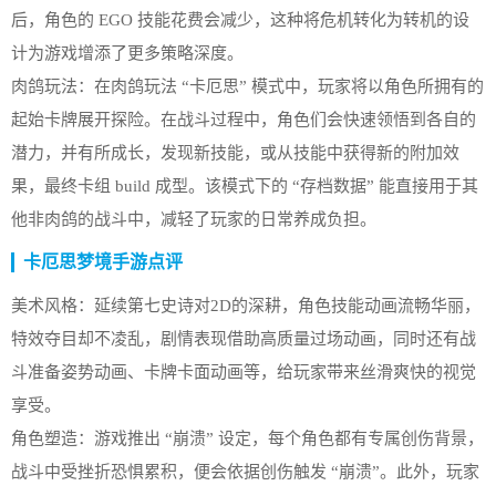
后，角色的 EGO 技能花费会减少，这种将危机转化为转机的设
计为游戏增添了更多策略深度。
肉鸽玩法：在肉鸽玩法 “卡厄思” 模式中，玩家将以角色所拥有的
起始卡牌展开探险。在战斗过程中，角色们会快速领悟到各自的
潜力，并有所成长，发现新技能，或从技能中获得新的附加效
果，最终卡组 build 成型。该模式下的 “存档数据” 能直接用于其
他非肉鸽的战斗中，减轻了玩家的日常养成负担。
卡厄思梦境手游点评
美术风格：延续第七史诗对2D的深耕，角色技能动画流畅华丽，
特效夺目却不凌乱，剧情表现借助高质量过场动画，同时还有战
斗准备姿势动画、卡牌卡面动画等，给玩家带来丝滑爽快的视觉
享受。
角色塑造：游戏推出 “崩溃” 设定，每个角色都有专属创伤背景，
战斗中受挫折恐惧累积，便会依据创伤触发 “崩溃”。此外，玩家