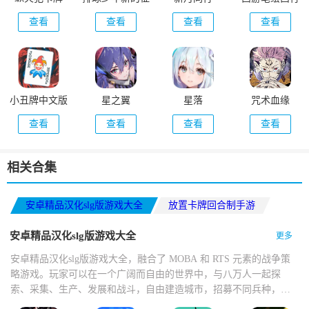
程
查看
查看
查看
查看
小丑牌中文版
星之翼
星落
咒术血缘
查看
查看
查看
查看
相关合集
安卓精品汉化slg版游戏大全
放置卡牌回合制手游
卡厄思梦境版本大全
安卓精品汉化slg版游戏大全
更多
安卓精品汉化slg版游戏大全，融合了 MOBA 和 RTS 元素的战争策
略游戏。玩家可以在一个广阔而自由的世界中，与八万人一起探
索、采集、生产、发展和战斗，自由建造城市，招募不同兵种，与
其他玩家联盟或对抗，争夺世界霸主之位。玩家需要在辐射废墟中