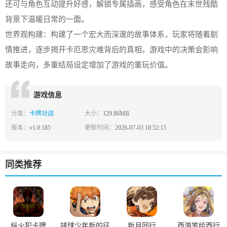
还可与角色互动提升好感，解锁专属插画，感受角色在末世残酷
背景下温暖日常的一面。
世界观构建：构建了一个宏大而深邃的故事体系，玩家将随着剧
情推进，逐步揭开卡厄思灾难背后的真相，游戏中的决策会影响
故事走向，多重结局设定增加了游戏的重玩价值。
游戏信息
分类：
卡牌对战
大小：
129.86MB
版本：
v1.0.185
更新时间：
2026-07-03 18:52:15
同类推荐
纵火犯卡牌
排球少年新的征
新月同行
西游笔绘西行