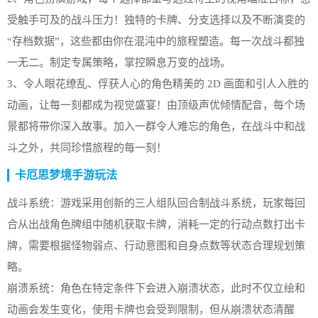
受触手可及的战斗压力！独特的卡牌、分支选择以及不断演变的
“存档数据”，这些都由你在混沌中的旅程塑造。每一次战斗都独
一无二。制定专属策略，掌控瞬息万变的战场。
3、令人眼花缭乱、俘获人心的角色精美的 2D 画面和引人入胜的
动画，让每一刻都成为视觉盛宴！由顶级声优倾情配音，每个场
景都将带你深入故事。加入一群令人难忘的角色，在战斗中和战
斗之外，共同珍惜旅程的每一刻！
卡厄思梦境手游玩法
战斗系统：游戏采用创新的三人组队回合制战斗系统，玩家每回
合从出战角色牌组中随机获取卡牌，消耗一定的行动点数打出卡
牌，需要根据怪物弱点、行动意图和自身点数等状态合理规划策
略。
崩溃系统：角色在特定条件下会进入崩溃状态，此时不仅立绘和
动画会发生变化，使用卡牌也会受到限制，但从崩溃状态清醒