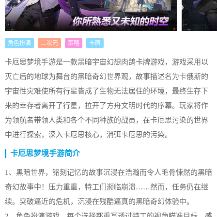
角色扮演
二次元
策略
卡牌
卡厄思梦境手游是一款黑暗宇宙幻想肉鸽卡牌游戏，游戏采用以
灭亡后的地球为舞台的黑暗奇幻世界观，故事描述名为卡俄斯的
宇宙性灾难使所有行星皆成了生物无法居住的环境，最终生存下
来的幸存者离开了行星，拉开了方舟文明时代的序幕。玩家将作
为领航者带领人类和各个不同种族的战员，在卡厄思污染的世界
中进行探索，深入卡厄思核心，消弭卡厄思的污染。
卡厄思梦境手游简介
1、黑暗世界，铭刻记忆的故事沉浸在浩瀚而令人毛骨悚然的黑暗
奇幻故事中！压力重重，特工们濒临崩溃……然而，任务仍在继
续。突破逼近的危机，沉浸在残酷逼真的黑暗奇幻体验中。
2、角色扮演游戏，每个选择都重写透过特工的视角瞄准目标，感