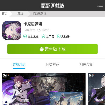
首页
游戏
卡厄思梦境
卡厄思梦境
卡牌对战
|
129.86MB
安全无毒
无广告
无插件
安卓版下载
游戏介绍
同类推荐
相关合集