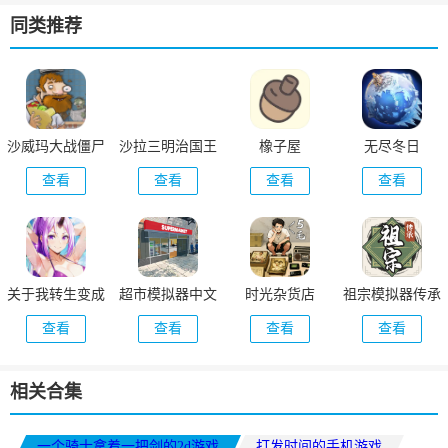
同类推荐
沙威玛大战僵尸
沙拉三明治国王
橡子屋
无尽冬日
正版
查看
查看
查看
查看
关于我转生变成
超市模拟器中文
时光杂货店
祖宗模拟器传承
史莱姆这档事新
版
查看
查看
查看
查看
世界
相关合集
一个骑士拿着一把剑的2d游戏
打发时间的手机游戏