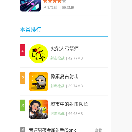
音乐舞蹈
|
69.3MB
查看
本类排行
火柴人弓箭师
1
射击枪战
|
42.77MB
像素复古射击
2
(Shooty Quest)
射击枪战
|
39.74MB
城市中的射击队长
3
(Sniper Captain)
射击枪战
|
66.68MB
4
音速男孩金属射手(Sonic
查看