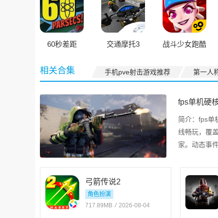
60秒差距
交通摩托3
战斗少女跑酷
相关合集
手机pve射击游戏推荐
第一人
fps单机硬
简介：
fps
线畅玩，覆
家。动态事
持断网续玩
弓箭传说2
角色扮演
717.89MB
/
2026-08-04