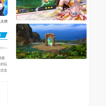
练大师
游
更多>>
持离
验的玩
模式支
表现。