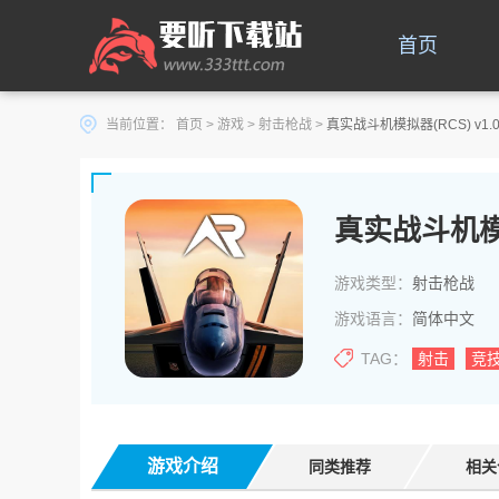
首页
当前位置：
首页
>
游戏
>
射击枪战
>
真实战斗机模拟器(RCS) v1.0
真实战斗机模
游戏类型：
射击枪战
游戏语言：
简体中文
TAG：
射击
竞
游戏介绍
同类推荐
相关