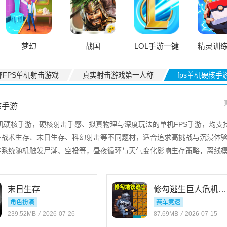
梦幻
战国
LOL手游一键
精灵训
高帧
称FPS单机射击游戏
真实射击游戏第一人称
fps单机硬核手
核手游
单机硬核手游，硬核射击手感、拟真物理与深度玩法的单机FPS手游，均支
盖战术生存、末日生存、科幻射击等不同题材，适合追求高挑战与沉浸体
件系统随机触发尸潮、空投等，昼夜循环与天气变化影响生存策略，离线
，成就与涂装解锁机制延长耐玩度。策略深度强，画面与音效接近主机级
末日生存
修勾逃生巨人危机免广告版
角色扮演
赛车竞速
239.52MB
/
2026-07-26
87.69MB
/
2026-07-15