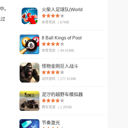
之中。
火柴人足球队(World
Cup - Stickman
戏过
体育竞技
|
67MB
Soccer)
8 Ball Kings of Pool
查看
体育竞技
|
49.41MB
怪物金刚巨人战斗
查看
(Monster King Kong
动作冒险
|
177.91MB
Gaint Fighting)
泥泞的越野车模拟器
查看
赛车竞速
|
1.35GB
节奏激光
查看