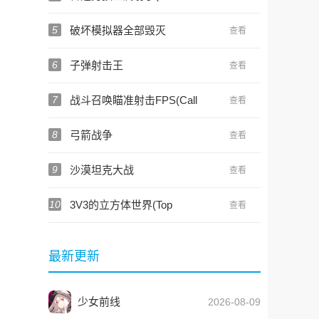
Boy Metal Shooter)
5
破坏模拟器全部毁灭
查看
6
子弹射击王
查看
7
战斗召唤瞄准射击FPS(Call
查看
of Battle)
8
弓箭战争
查看
9
沙漠坦克大战
查看
10
3V3的立方体世界(Top
查看
Dawg)
最新更新
少女前线
2026-08-09