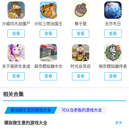
沙威玛大战僵尸
沙拉三明治国王
橡子屋
无尽冬日
正版
查看
查看
查看
查看
关于我转生变成
超市模拟器中文
时光杂货店
祖宗模拟器传承
史莱姆这档事新
版
查看
查看
查看
查看
世界
相关合集
模拟做生意的游戏大全
可以当老板的游戏大全
最新沙盒生存手游合集
模拟做生意的游戏大全
更多