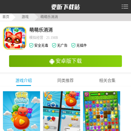
首页
游戏
萌萌乐消消
萌萌乐消消
模拟经营
|
21.1MB
安全无毒
无广告
无插件
安卓版下载
游戏介绍
同类推荐
相关合集