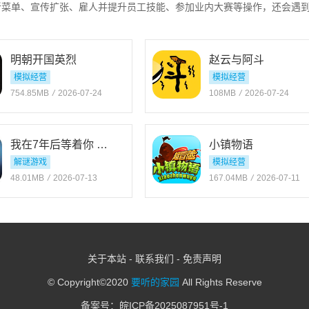
新菜单、宣传扩张、雇人并提升员工技能、参加业内大赛等操作，还会遇
招募员工，装修餐厅，参加美食大赛，通过不断努力提升餐厅的知名度和
与经营元素的像素风游戏。玩家在游戏中不仅要经营自己的餐馆，制作各
明朝开国英烈
赵云与阿斗
派遣厨师去冒险，收集食材和食谱，解锁新的菜品和餐厅装饰，提升餐厅
模拟经营
模拟经营
754.85MB
/
2026-07-24
108MB
/
2026-07-24
我在7年后等着你 安卓版v2.22
小镇物语
解谜游戏
模拟经营
48.01MB
/
2026-07-13
167.04MB
/
2026-07-11
关于本站
-
联系我们
-
免责声明
© Copyright©2020
要听的家园
All Rights Reserve
备案号：
皖ICP备2025087951号-1