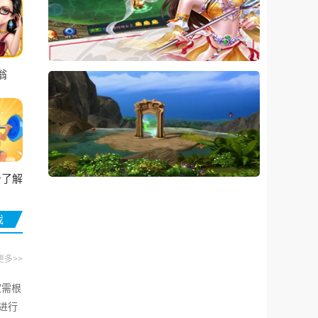
翁
击了解
下
戏
更多>>
家需根
进行