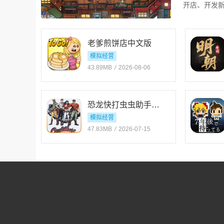
开店、开发
突发事件。
融合了冒险
老爹煎饼店中文版
食，还需要
模拟经营
和档次。
43.89MB
/
2026-08-06
恐龙快打虫虫助手官网免费版
模拟经营
47.83MB
/
2026-07-15