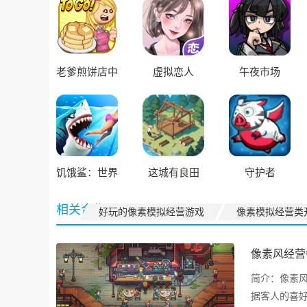
老爹煎饼店中
虚拟恋人
午夜市场
文版
饥饿鲨：世界
这城有良田
守护者
相关合集
好玩的像素模拟经营游戏
像素模拟经营类
像素风经营
简介：
像素
据客人的喜好