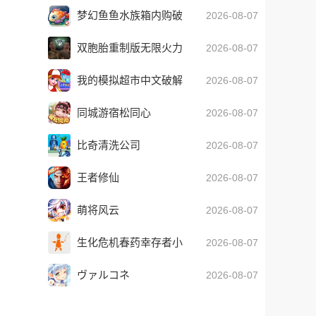
口2025最新版
梦幻鱼鱼水族箱内购破
2026-08-07
解版(fantasy fish)
双胞胎重制版无限火力
2026-08-07
最新
我的模拟超市中文破解
2026-08-07
版
同城游宿松同心
2026-08-07
比奇清洗公司
2026-08-07
王者修仙
2026-08-07
萌将风云
2026-08-07
生化危机春药幸存者小
2026-08-07
熊移植2026最新官网版
ヴァルコネ
2026-08-07