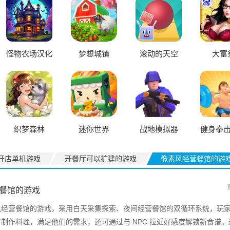
怪物农场汉化
梦想城镇
滚动的天空
大富
版
织梦森林
迷你世界
战地模拟器
健身拳
一
开店单机游戏
开餐厅可以扩建的游戏
像素风经营餐馆的游
餐馆的游戏
风经营餐馆的游戏，采用白天采集探索、夜间经营餐馆的双循环系统，玩
制作料理，满足他们的需求，还可通过与 NPC 拉近好感度解锁新食谱。