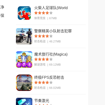
来净
火柴人足球队(World
Cup - Stickman
环保
体育竞技
|
67MB
Soccer)
警察精英小队射击犯罪
查看
(US Police Fps
射击枪战
|
46.27MB
Shooter)
魔术旅行社(Magica)
查看
解谜游戏
|
69.12MB
终极FPS反恐射击
查看
(ULTIMATE FPS
射击枪战
|
66.02MB
Counter Terrorist S)
节奏激光
查看