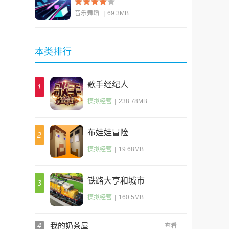
音乐舞蹈
|
69.3MB
查看
本类排行
歌手经纪人
1
模拟经营
|
238.78MB
布娃娃冒险
2
模拟经营
|
19.68MB
铁路大亨和城市
3
(TrainStation 2)
模拟经营
|
160.5MB
4
我的奶茶屋
查看