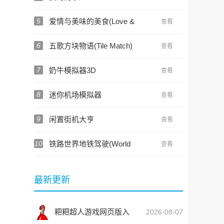
5
爱情与美味的美食(Love &
查看
Pies)
6
五歌方块物语(Tile Match)
查看
7
奶牛模拟器3D
查看
8
迷你机场模拟器
查看
9
闲置街机大亨
查看
10
铁路世界地铁驾驶(World
查看
Subways Simulator)
最新更新
粑粑超人游戏网页版入
2026-08-07