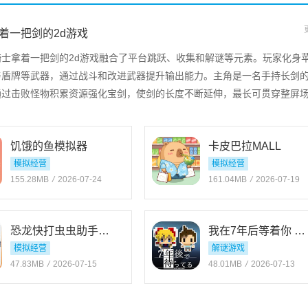
着一把剑的2d游戏
骑士拿着一把剑的2d游戏融合了平台跳跃、收集和解谜等元素。玩家化身
与盾牌等武器，通过战斗和改进武器提升输出能力。主角是一名手持长剑
通过击败怪物积累资源强化宝剑，使剑的长度不断延伸，最长可贯穿整屏
横版跳跃与斩击判定，带来高爽感的战斗体验。
饥饿的鱼模拟器
卡皮巴拉MALL
模拟经营
模拟经营
155.28MB
/
2026-07-24
161.04MB
/
2026-07-19
恐龙快打虫虫助手官网免费版
我在7年后等着你 安卓版v2.22
模拟经营
解谜游戏
47.83MB
/
2026-07-15
48.01MB
/
2026-07-13