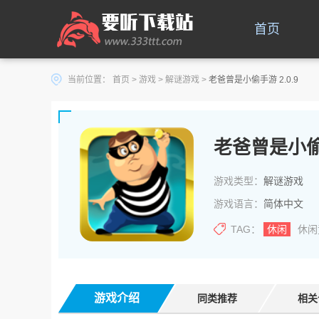
首页
当前位置：
首页
>
游戏
>
解谜游戏
>
老爸曾是小偷手游 2.0.9
老爸曾是小
游戏类型：
解谜游戏
游戏语言：
简体中文
TAG：
休闲
休闲
游戏介绍
同类推荐
相关