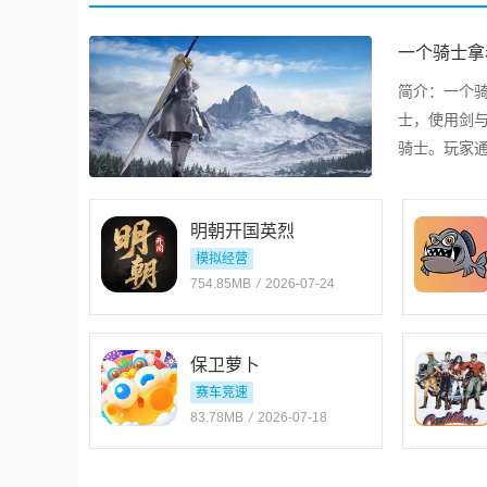
一个骑士拿
简介：
一个
士，使用剑
骑士。玩家
配合精准的
明朝开国英烈
模拟经营
754.85MB
/
2026-07-24
保卫萝卜
赛车竞速
83.78MB
/
2026-07-18