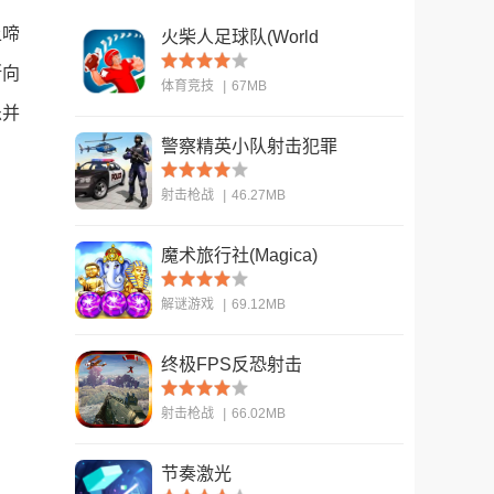
上啼
火柴人足球队(World
Cup - Stickman
断向
体育竞技
|
67MB
Soccer)
乐并
警察精英小队射击犯罪
查看
(US Police Fps
射击枪战
|
46.27MB
Shooter)
魔术旅行社(Magica)
查看
解谜游戏
|
69.12MB
终极FPS反恐射击
查看
(ULTIMATE FPS
射击枪战
|
66.02MB
Counter Terrorist S)
节奏激光
查看