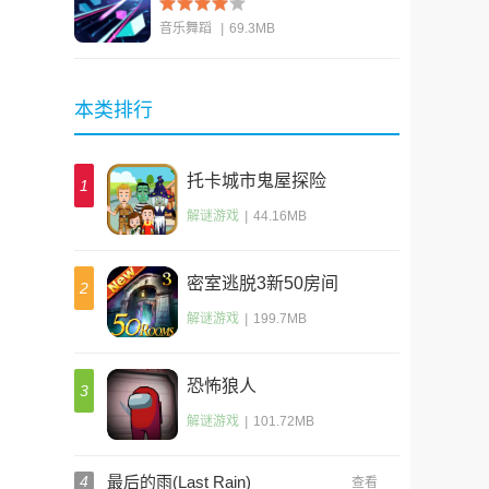
音乐舞蹈
|
69.3MB
查看
本类排行
托卡城市鬼屋探险
1
解谜游戏
|
44.16MB
密室逃脱3新50房间
2
解谜游戏
|
199.7MB
恐怖狼人
3
解谜游戏
|
101.72MB
4
最后的雨(Last Rain)
查看