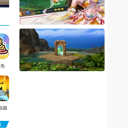
涂色
拟器
戏