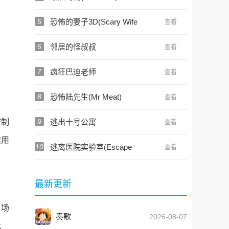
5
恐怖的妻子3D(Scary Wife
查看
3d)
6
邻居的怪叔叔
查看
7
疯狂巴迪老师
查看
8
恐怖陆先生(Mr Meat)
查看
9
逃出十号公寓
控制
查看
实用
10
逃离医院实验室(Escape
查看
from Hospital)
最新更新
。场
奏歌
2026-08-07
此