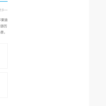
更多>>
苹果骑
的游历
场景，