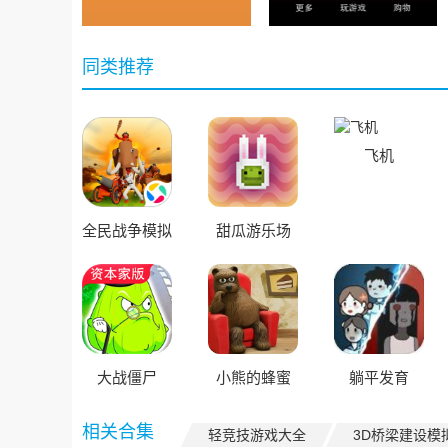
同类推荐
飞机
全民战争模拟
甜瓜游乐场
器
大战僵尸
小熊的蜂蜜
躺平发育
相关合集
轻竞技游戏大全
3D桥梁建设模