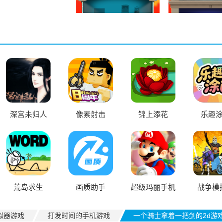
深宫未归人
像素射击
锦上添花
乐趣
荒岛求生
画质助手
超级玛丽手机
战争模
版
拟器游戏
打发时间的手机游戏
一个骑士拿着一把剑的2d游