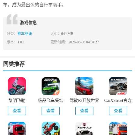
车，成为最出色的自行车骑手。
游戏信息
分类：
赛车竞速
大小：
64.4MB
版本：
1.0.1
更新时间：
2026-06-06 04:04:27
同类推荐
黎明飞驰
极品飞车集结
驾驶Rs开放世界
CarXStreet官方
赛车
正版
查看
查看
查看
查看