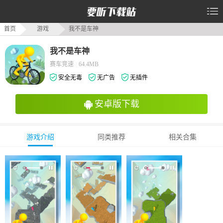
首页
游戏
我不是车神
我不是车神
赛车竞速
|
64.4MB
安全无毒
无广告
无插件
安卓版下载
游戏介绍
同类推荐
相关合集