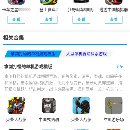
卡车之星999999
登山赛车2
狂野飙车9国际
遨游中国模拟器
钻999999金币
服(Asphalt 9)
查看
查看
查看
查看
相关合集
拿剑打怪的单机游戏横版
大型单机冒险探索游戏
赛车游戏3d真实驾驶开放世界
拿剑打怪的单机游戏横版
更多
拿剑打怪的单机游戏横版手游，涵盖像素、暗黑、类魂、肉鸽等多
种风格，击杀怪物积累资源，让剑不断变长，最长可贯穿整屏，搭
配精准跳跃与斩击判定，战斗爽感拉满。操作简单，关卡机关与怪
物设计巧妙，打击感扎实，技能切换流畅，掉落技能书与神器，支
持多人联机。
火柴人战争
中国式脑洞
火柴人战争
甜瓜游乐场
遗产
遗产