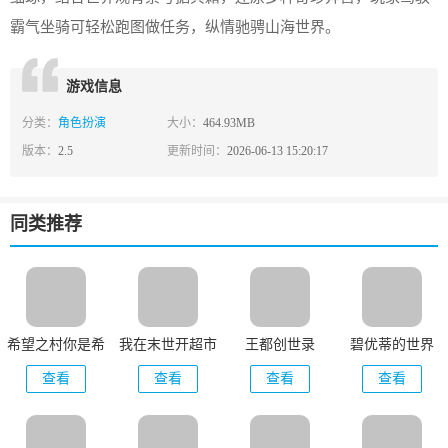
霸气坐骑可轻松跑图做任务，纵情驰骋山海世界。
游戏信息
分类：
角色扮演
大小：
464.93MB
版本：
2.5
更新时间：
2026-06-13 15:20:17
同类推荐
希望之村你是希
我在末世开超市
王都创世录
碧优蒂的世界
望
新秩序
查看
查看
查看
查看