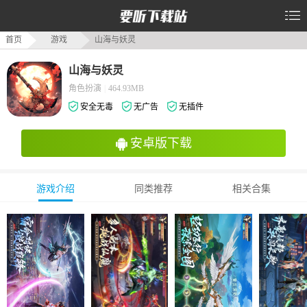
首页
游戏
山海与妖灵
山海与妖灵
角色扮演
|
464.93MB
安全无毒
无广告
无插件
安卓版下载
游戏介绍
同类推荐
相关合集