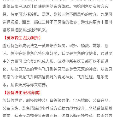
求给玩家呈现原汁原味的国韵东方体验。初始创角更有妆容选
择，烛龙可选择冷酷、潇洒、刚毅三种不同风格的妆容，九尾可
选择妩媚、甜美、端庄三种不同风格的妆容，游戏内更有丰富时
装随意搭配秀出独特风采。
【灵妖转生 战力飙升】
游戏特色养成玩法之一就是培养妖灵，瑶姬、杨戬、嫦娥、哪
吒、悟空等经典角色将化身妖灵，妖灵是主角的守护者，通过灵
主的力量可以培养幻化成人形，游戏中所有妖灵都可以不断进
化，从兽灵形态的青鸟飞升到神灵形态尊贵无双的神女，从兽灵
形态的小青龙飞升到高洁典雅的青龙神女，飞升过程，趣乐无
限，超多妖灵等你来培养。
【装备进化 轻松养成】
闯妖兽世界，刷怪爆神装！备等级强化、宝石镶嵌、装备升品、
装备洗练、装备精炼超多养成方式助力战力提升。坐骑系统精雕
细琢，结合世界观背景考据典籍，还原多种奇珍异兽，玩家驾驭