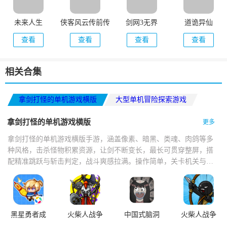
未来人生
侠客风云传前传
剑网3无界
道诡异仙
查看
查看
查看
查看
相关合集
拿剑打怪的单机游戏横版
大型单机冒险探索游戏
单机像素冒险游戏推荐
拿剑打怪的单机游戏横版
更多
拿剑打怪的单机游戏横版手游，涵盖像素、暗黑、类魂、肉鸽等多
种风格，击杀怪物积累资源，让剑不断变长，最长可贯穿整屏，搭
配精准跳跃与斩击判定，战斗爽感拉满。操作简单，关卡机关与怪
物设计巧妙，打击感扎实，技能切换流畅，掉落技能书与神器，支
持多人联机。
黑星勇者成
火柴人战争
中国式脑洞
火柴人战争
名录
遗产
遗产