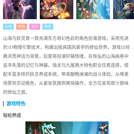
仙侠
修仙
冒险
探索
山海与妖灵是一款充满东方奇幻色彩的角色扮演游戏，采用先进
的3D物理引擎技术，构建出极具国风美学的修仙世界。游戏以经
典洪荒神话为背景，玩家将扮演轩辕残魂，在恢弘的山海画卷中
追寻失落的记忆与神器。烛龙与九尾两大特色职业任君选择，搭
配丰富多样的妖灵养成系统，带来酣畅淋漓的战斗体验。从唯美
场景到灵动角色，从紧张氛围到爽快操作，全方位呈现原汁原味
的修仙之旅。
游戏特色
轻松养成