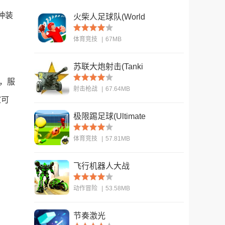
种装
火柴人足球队(World
Cup - Stickman
体育竞技
|
67MB
Soccer)
苏联大炮射击(Tanki
查看
USSR Artillery
，服
射击枪战
|
67.64MB
Shooter)
家可
极限踢足球(Ultimate
查看
kick)
体育竞技
|
57.81MB
飞行机器人大战
查看
动作冒险
|
53.58MB
节奏激光
查看