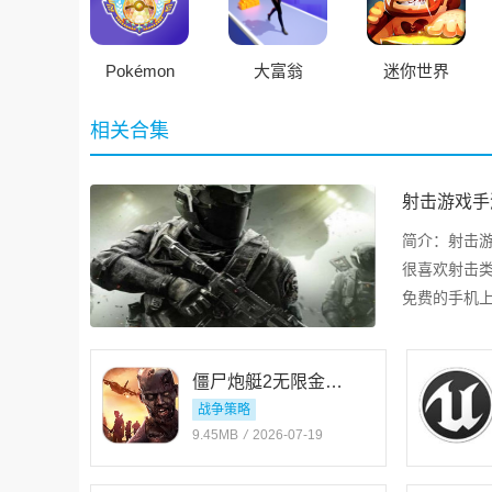
Pokémon
大富翁
迷你世界
Champions
相关合集
射击游戏手
简介：
射击
很喜欢射击
免费的手机
伴快来加入
僵尸炮艇2无限金砖版
战争策略
9.45MB
/
2026-07-19