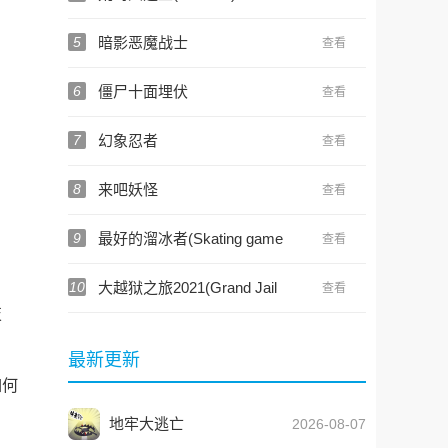
5
暗影恶魔战士
查看
6
僵尸十面埋伏
查看
7
幻象忍者
查看
8
来吧妖怪
查看
9
最好的溜冰者(Skating game
查看
Dennis and Gnasher)
10
大越狱之旅2021(Grand Jail
查看
Break Prison Escape)
技
最新更新
如何
地牢大逃亡
2026-08-07