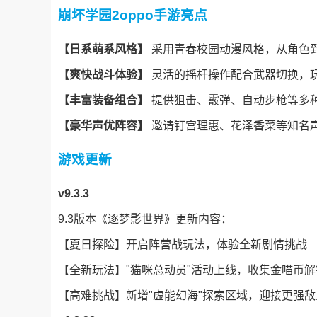
崩坏学园2oppo手游亮点
【日系萌系风格】
采用青春校园动漫风格，从角色
【爽快战斗体验】
灵活的摇杆操作配合武器切换，
【丰富装备组合】
提供狙击、霰弹、自动步枪等多种
【豪华声优阵容】
邀请钉宫理惠、花泽香菜等知名
游戏更新
v9.3.3
9.3版本《逐梦影世界》更新内容：
【夏日探险】开启阵营战玩法，体验全新剧情挑战
【全新玩法】"猫咪总动员"活动上线，收集金喵币
【高难挑战】新增"虚能幻海"探索区域，迎接更强敌