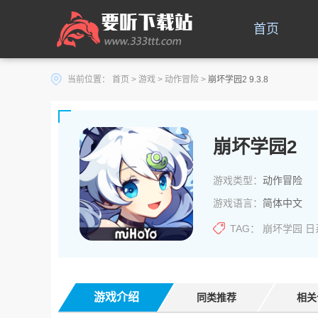
首页
当前位置：
首页
>
游戏
>
动作冒险
>
崩坏学园2 9.3.8
崩坏学园2
游戏类型：
动作冒险
游戏语言：
简体中文
TAG：
崩坏学园
日
游戏介绍
同类推荐
相关