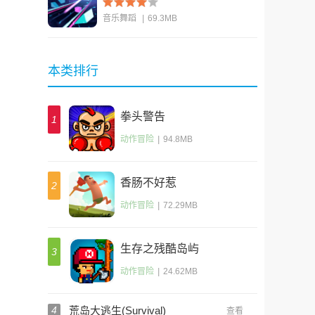
音乐舞蹈
|
69.3MB
查看
本类排行
拳头警告
1
动作冒险
|
94.8MB
香肠不好惹
2
动作冒险
|
72.29MB
生存之残酷岛屿
3
动作冒险
|
24.62MB
4
荒岛大逃生(Survival)
查看