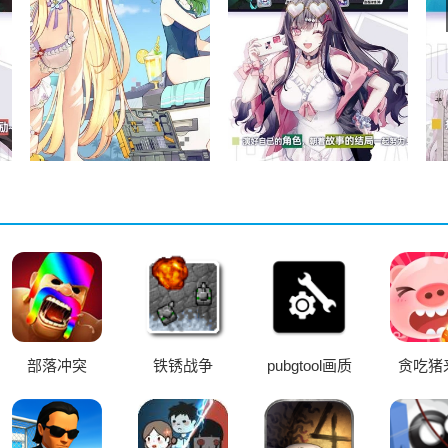
oid
部落冲突
铁锈战争
pubgtool画质
贪吃猪
助手