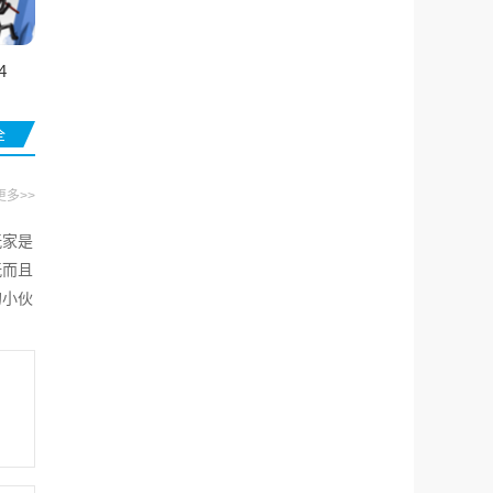
4
全
更多>>
玩家是
玩而且
的小伙