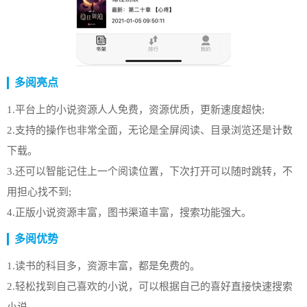
多阅亮点
1.平台上的小说资源人人免费，资源优质，更新速度超快;
2.支持的操作也非常全面，无论是全屏阅读、目录浏览还是计数
下载。
3.还可以智能记住上一个阅读位置，下次打开可以随时跳转，不
用担心找不到;
4.正版小说资源丰富，图书渠道丰富，搜索功能强大。
多阅优势
1.读书的科目多，资源丰富，都是免费的。
2.轻松找到自己喜欢的小说，可以根据自己的喜好直接快速搜索