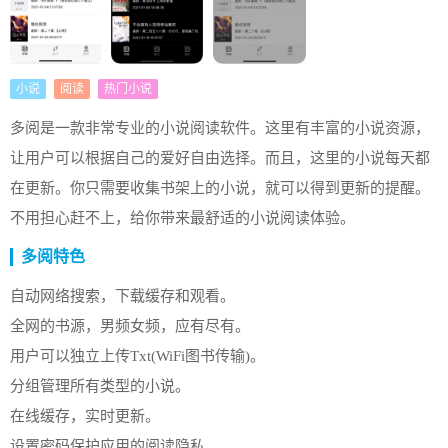
小说
阅读
热门小说
多阅是一款非常专业的小说阅读软件。这里有丰富的小说资源，
让用户可以根据自己的爱好自由选择。而且，这里的小说每天都
在更新。你只需要收集书架上的小说，就可以得到更新的提醒。
不用担心赶不上，给你带来最舒适的小说阅读体验。
多阅特色
自动网络搜索，下载缓存和观看。
全网的书源，男频女频，应有尽有。
用户可以独立上传Txt(WiFi图书传输)。
分组管理所有类型的小说。
在线缓存，实时更新。
设置密码保护应用的阅读隐私。