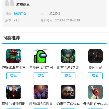
游戏信息
分类：
解谜冒险
大小：
37.23MB
版本：
v1.0
更新时间：
2021-01-07 16:45:18
同类推荐
你好冰淇淋卡车
老师在我们之间
山村老屋2之废
夜间日记
邻居(Ice Cream
弃医院
查看
查看
查看
查看
Scary Neighbor
Game)
牧师毛骨悚然的
恐怖双胞胎修女
恐惧符文(Dread
失落的影子(Lost
噩梦(Priest
Rune)
Shadows)