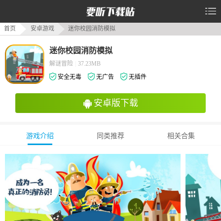
首页
安卓游戏
迷你校园消防模拟
迷你校园消防模拟
解谜冒险
|
37.23MB
安全无毒
无广告
无插件
安卓版下载
游戏介绍
同类推荐
相关合集