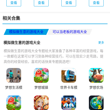
查看
查看
查看
查看
Endless
Nightmare)
相关合集
模拟做生意的游戏大全
可以当老板的游戏大全
校园恋爱题材游戏大全
模拟做生意的游戏大全
更多
模拟做生意的游戏大全专题给大家准备了各种丰富的经营游戏，每
一款都在这里可以学习到各种经营技巧，可以在现实少走弯路，提
高你的经营经验，喜欢的话快来专题挑选吧！
梦想生活模
梦想城镇
世界卡车模
梦想农场
拟
拟