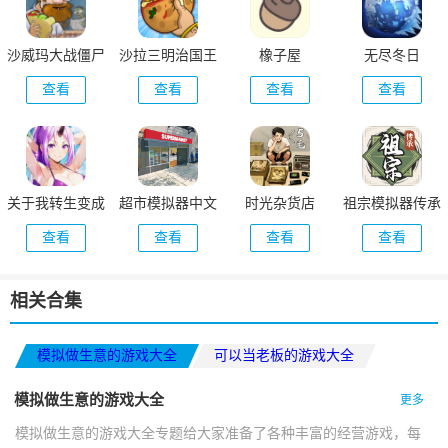
沙威玛大战僵尸
沙拉三明治国王
橡子屋
无尽冬日
正版
查看
查看
查看
查看
关于我转生变成
超市模拟器中文
时光杂货店
祖宗模拟器传承
史莱姆这档事新
版
查看
查看
查看
查看
世界
相关合集
模拟做生意的游戏大全
可以当老板的游戏大全
适合小学生玩的手机游戏
模拟做生意的游戏大全
更多
模拟做生意的游戏大全专题给大家准备了各种丰富的经营游戏，每