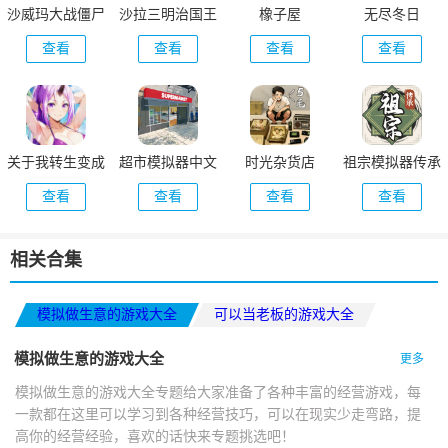
沙威玛大战僵尸
沙拉三明治国王
橡子屋
无尽冬日
正版
查看
查看
查看
查看
关于我转生变成
超市模拟器中文
时光杂货店
祖宗模拟器传承
史莱姆这档事新
版
查看
查看
查看
查看
世界
相关合集
模拟做生意的游戏大全
可以当老板的游戏大全
适合小学生玩的手机游戏
模拟做生意的游戏大全
更多
模拟做生意的游戏大全专题给大家准备了各种丰富的经营游戏，每
一款都在这里可以学习到各种经营技巧，可以在现实少走弯路，提
高你的经营经验，喜欢的话快来专题挑选吧！