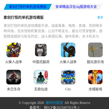
拿剑打怪的单机游戏横版
安卓精品汉化slg版游戏大全
大型单机冒险探索游戏
拿剑打怪的单机游戏横版
更多
拿剑打怪的单机游戏横版手游，涵盖像素、暗黑、类魂、肉鸽等多
种风格，击杀怪物积累资源，让剑不断变长，最长可贯穿整屏，搭
配精准跳跃与斩击判定，战斗爽感拉满。操作简单，关卡机关与怪
物设计巧妙，打击感扎实，技能切换流畅，掉落技能书与神器，支
持多人联机。
火柴人战争
中国式脑洞
火柴人战争
甜瓜游乐场
遗产
遗产
末日生存
无极仙途
City
龙城秘境
Defense!
© Copyright
2026
要听的家园
All Rights Reserve
备案号：
皖ICP备2025087951号-1