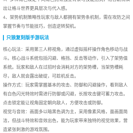
出让格斗世界更具层次与代入感。
4、架势机制策略性玩家与敌人都拥有架势条机制，需在攻防之间
掌握节奏与节能技巧，创造逆转契机。
只狼复刻版手游玩法
核心玩法：采用第三人称视角，通过虚拟摇杆操作角色移动与战
斗。核心战斗系统包括闪避、格挡、反击等动作，引入了架势值
系统。玩家和敌人在过招时会消耗对方的架势槽，当架势槽耗
尽，敌人就会露出破绽，可趁机反击。
操作方式：玩家需掌握基本的攻击、防御和闪避操作，看到敌人
有白色闪光特效时需进行防御或闪避，长按攻击键可蓄力攻击。
点击锁定能让视角固定朝向敌人，方便攻击或防御。
视觉与音效：画面多以暗黑色调为主，采用像素风格，虽画面简
洁，但战斗特效和音效出色，能为玩家带来独特的视觉效果，营
造紧张刺激的游戏氛围。