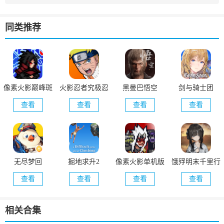
同类推荐
像素火影巅峰斑
火影忍者究极忍
黑曼巴悟空
剑与骑士团
版本
者风暴
查看
查看
查看
查看
无尽梦回
掘地求升2
像素火影单机版
饿殍明末千里行
查看
查看
查看
查看
相关合集