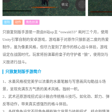
冒险
动作
角色扮演
只狼复刻版手游是一款由B站up主 “oswald33” 耗时三个月，使用
Unity引擎自制的安卓游戏，游戏基于对原作只狼影逝二度的热爱
制作，虽为像素风格，但尽力复刻了原作的核心战斗体验，游戏
设定在战国时代，玩家将扮演幕府皇子的守护者 “狼”，使用剑与
义肢进行战斗。
只狼复刻版手游简介
1、水墨风格视觉美学以浓重的水墨笔触与写意画风勾勒战斗场
景，呈现充满东方气质的美术风格，独树一帜。
2、武术还原游戏招式设计融合传统格斗技巧，如化劲、卸力、弹
反等动作，带来真实感强烈的格斗体验。
3、多样角色设定不同角色拥有独立背景与技能招式，结合剧情演