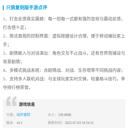
只狼复刻版手游点评
1、打击反馈真实震撼：每一招每一式都有强烈音效与震动反馈，
打击感十足；
2、简洁直观的控制界面：虚拟按键设计合理，便于移动端玩家上
手；
3、剧情嵌入与对话演出：角色交互不止战斗，还有世界观铺设与
背景剧情；
4、多模式挑战系统：含剧情战、对战、生存塔等不同挑战内容；
5、支持多人联机对战：与全球玩家实时交锋，较量格斗技巧，争
夺排行榜荣誉。
游戏信息
分类：
动作冒险
大小：
330.6MB
版本：
v0.1
更新时间：
2025-07-03 16:54:51