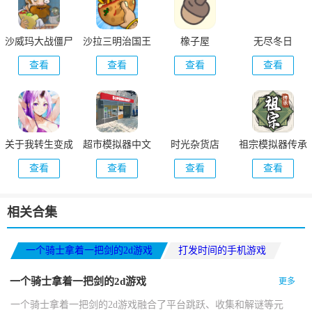
沙威玛大战僵尸
沙拉三明治国王
橡子屋
无尽冬日
正版
查看
查看
查看
查看
关于我转生变成
超市模拟器中文
时光杂货店
祖宗模拟器传承
史莱姆这档事新
版
查看
查看
查看
查看
世界
相关合集
一个骑士拿着一把剑的2d游戏
打发时间的手机游戏
3D桥梁建设模拟器游戏
一个骑士拿着一把剑的2d游戏
更多
一个骑士拿着一把剑的2d游戏融合了平台跳跃、收集和解谜等元