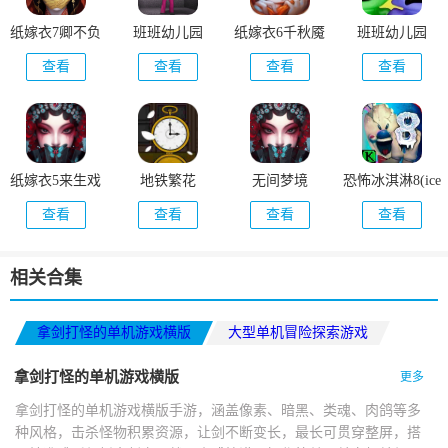
纸嫁衣7卿不负
班班幼儿园
纸嫁衣6千秋魇
班班幼儿园
7(Pink Monster
6(Garten of
查看
查看
查看
查看
Life Challenge 7)
Banban 6)
(Garten Of
Banban)
纸嫁衣5来生戏
地铁繁花
无间梦境
恐怖冰淇淋8(ice
(Underground
scream 8)
查看
查看
查看
查看
Blossom)
相关合集
拿剑打怪的单机游戏横版
大型单机冒险探索游戏
3D中国风解谜游戏
拿剑打怪的单机游戏横版
更多
拿剑打怪的单机游戏横版手游，涵盖像素、暗黑、类魂、肉鸽等多
种风格，击杀怪物积累资源，让剑不断变长，最长可贯穿整屏，搭