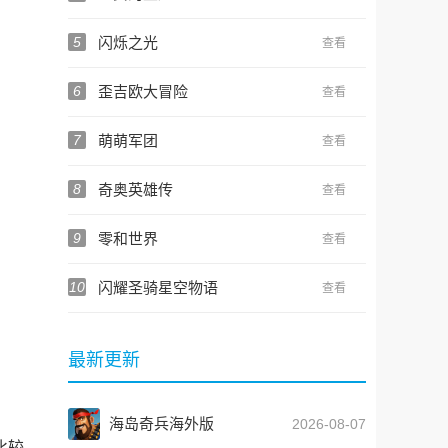
5
闪烁之光
查看
6
歪吉欧大冒险
查看
7
萌萌军团
查看
8
奇奥英雄传
查看
9
零和世界
查看
10
闪耀圣骑星空物语
查看
最新更新
海岛奇兵海外版
2026-08-07
比较