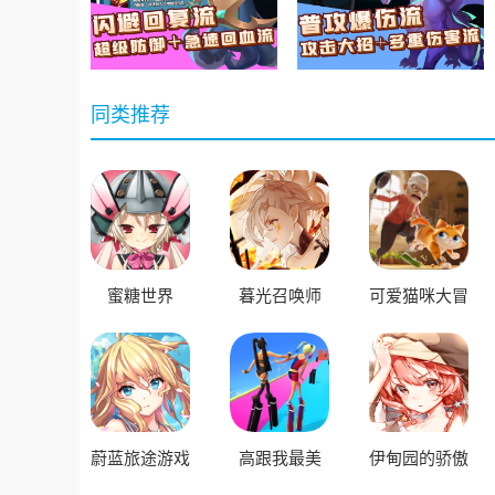
同类推荐
蜜糖世界
暮光召唤师
可爱猫咪大冒
险
蔚蓝旅途游戏
高跟我最美
伊甸园的骄傲