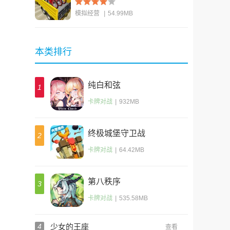
模拟经营
|
54.99MB
查看
本类排行
纯白和弦
1
卡牌对战
|
932MB
终极城堡守卫战
2
(Wild Castle)
卡牌对战
|
64.42MB
第八秩序
3
卡牌对战
|
535.58MB
4
少女的王座
查看