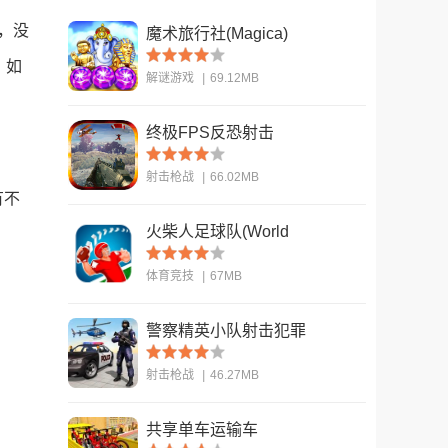
，没
魔术旅行社(Magica)
。如
解谜游戏
|
69.12MB
终极FPS反恐射击
查看
(ULTIMATE FPS
射击枪战
|
66.02MB
Counter Terrorist S)
有不
火柴人足球队(World
查看
Cup - Stickman
体育竞技
|
67MB
Soccer)
警察精英小队射击犯罪
查看
(US Police Fps
射击枪战
|
46.27MB
Shooter)
共享单车运输车
查看