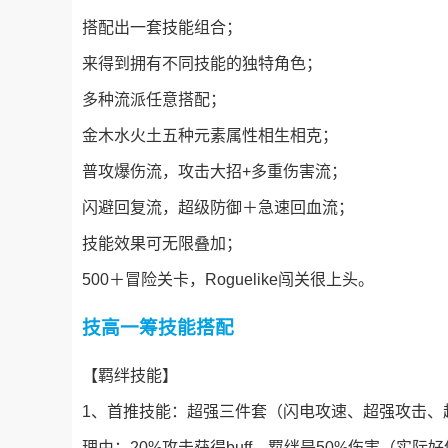
搭配出一套技能组合；
来得到拥有不同技能的独特角色；
多种流派任意搭配；
金木水火土五种元素属性相生相克；
普攻爆伤流，攻击大招+多重伤害流；
闪避回复流，超级防御＋急速回血流；
技能效果可无限叠加；
500＋冒险关卡，Roguelike闯关很上头。
技高一筹技能搭配
【羁绊技能】
1、首推技能：超强三件套（闪电攻速、超强攻击、
理由：20%攻击获得buff，羁绊是50%伤害（实