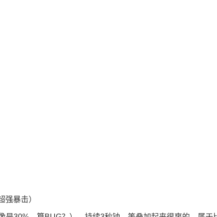
超强暴击）
际好像是30%，算BUG？），持续3秒钟，等叠加起来很爽的，属于