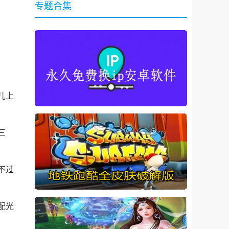
专题合集
儿上
三
不过
配光