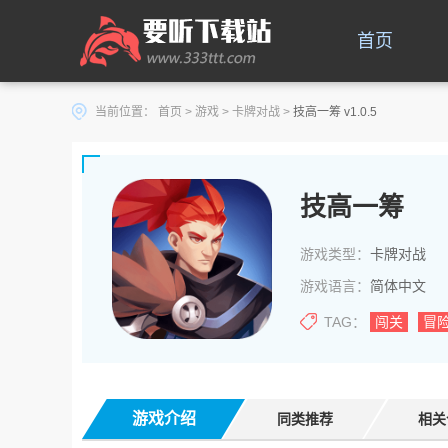
首页
当前位置：
首页
>
游戏
>
卡牌对战
>
技高一筹 v1.0.5
技高一筹
游戏类型：
卡牌对战
游戏语言：
简体中文
TAG：
闯关
冒
游戏介绍
同类推荐
相关