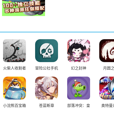
火柴人收割者
冒险公社手机
幻之封神
月圆
最新版
版
小浣熊百宝箱
苍蓝断章
部落冲突：皇
奥特曼