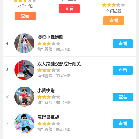
Rush)
动作冒险
查看
休闲益智
查看
查看
樱校小舞跑酷
4
查看
动作冒险
/
98.57MB
双人跑酷双影成行闯关
5
查看
动作冒险
/
33.49MB
小黄快跑
6
查看
动作冒险
/
98.21MB
障碍星挑战
7
查看
动作冒险
/
86.17MB