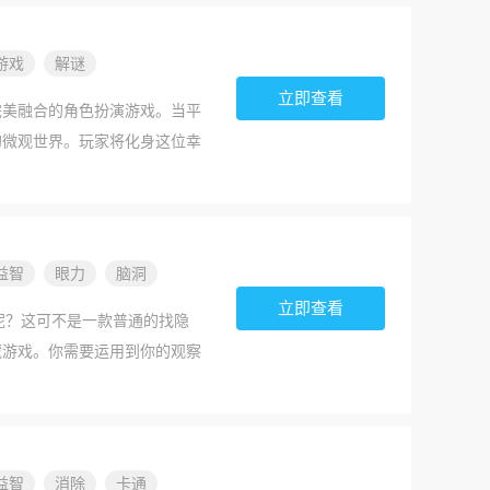
包含地雷的格子，可以插上旗帜
游戏
解谜
解谜
立即查看
完美融合的角色扮演游戏。当平
的微观世界。玩家将化身这位幸
心动魄的探险。游戏巧妙融合环
情，为玩家打造了一个既亲切又
益智
眼力
脑洞
立即查看
喜呢？这可不是一款普通的找隐
藏游戏。你需要运用到你的观察
投影，掀开地毯，拿下海盗的帽
的是，我们准备了多种不同的
官方介绍全新的挑战 - 脑洞
找隐藏找不同游戏，而是全球
益智
消除
卡通