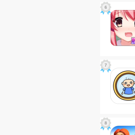
6
7
8