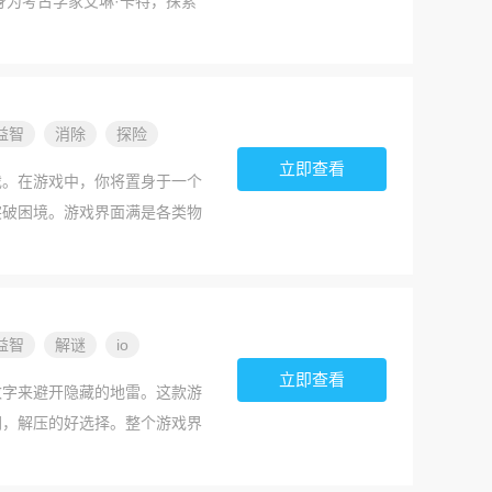
身为考古学家艾琳·卡特，探索
与神秘势力展开智谋较量。最新
，还支持4K分辨率与光线追
任务提供超过40小时的游戏
益智
消除
探险
立即查看
戏。在游戏中，你将置身于一个
突破困境。游戏界面满是各类物
进，带你走进神秘的密室世界。
游戏。在游戏中，你将置身于
之力突破困境。游戏界面满是各
步推进，带你走进神秘的密室世
益智
解谜
io
方块的同时需要观察环境线索。
立即查看
数字来避开隐藏的地雷。这款游
闲，解压的好选择。整个游戏界
地雷的所有格子即可获胜。单击
子中包含地雷的数量。根据这些