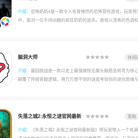
介绍：
恐怖奶奶4是一款令人毛骨悚然的恐怖冒险游戏，玩家将
中，面对一位手持凶器的疯狂奶奶的追杀。游戏以漆黑的色调
致的惊悚体验。你需要利用智慧与胆量，在黑暗中探索每一个
杂的谜题，最终找到逃离这座死亡牢笼的出路。每一次脚步声
味着奶奶的逼近，让你心跳加速，肾上腺素飙升。
脑洞大师
休闲
介绍：
最囧挑战是一款以史上最强搞怪无厘头脑筋急转弯为核
颠覆了传统答题逻辑，用万万想不到的谜底考验你的逆向思维
商与囧商将面临三重考验，只有打破常规、跳出固有框架的聪
可能的过关方式，只有你想不到的答案，每一次点击都可能触
简单的谜题到充满欢乐的解谜过程，最囧挑战用最囧的答题思
个颠覆想象的无限欢乐体验。 官方介绍 史上最强搞怪无厘头
失落之城2:永恒之谜官网最新
策略
的谜底，是聪明人就来证明自己！智商挑战与逆向思维的完美
版
介绍：
《失落之城2:永恒之谜官网最新版》将玩家带入一个充
考验。想要通关？必须打破常规