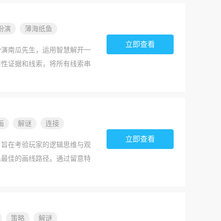
扮演
薄海纸鱼
丁游戏
立即查看
扮演南瓜先生，运用智慧解开一
质性证据和线索，将所有线索串
快来下载吧！
画
解谜
连接
立即查看
，旨在考验玩家的逻辑思维与观
出最佳的画线路径。通过留意特
在不同难度下会呈现多样化的场
些优势，你可以轻松掌握适合的
妨立即下载试玩！
策略
解谜