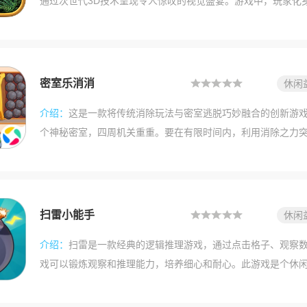
通过次世代3D技术呈现令人惊叹的视觉盛宴。游戏中，玩家化
隐藏着千年之谜的遗迹，破解精巧机关并收集远古神器，同时
版本不仅扩展了永恒圣殿地图，引入多结局系统和动态天气效果
踪技术，带来前所未有的沉浸式探险体验，主线剧情与丰富支线
内容。
密室乐消消
休闲
介绍：
这是一款将传统消除玩法与密室逃脱巧妙融合的创新游
个神秘密室，四周机关重重。要在有限时间内，利用消除之力
品方块，通过消除它们，推动剧情发展。随着关卡解锁逐步推
官方介绍 这是一款将传统消除玩法与密室逃脱巧妙融合的创新
一个个神秘密室，四周机关重重。要在有限时间内，利用消除
类物品方块，通过消除它们，推动剧情发展。随着关卡解锁逐
扫雷小能手
休闲
界。 功能介绍 消除与解谜双核心玩法无缝切换，玩家在消除
介绍：
扫雷是一款经典的逻辑推理游戏，通过点击格子、观察
密室场景中隐藏着可交互
戏可以锻炼观察和推理能力，培养细心和耐心。此游戏是个休
面划分为许多格子，在这些格子中地雷随机分布。打开不包含
没有地雷的格子后会显示一个数字，该数字表示它所有相邻格