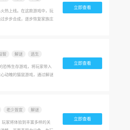
的观察力，在充满互动的游戏场
立即查看
已火热上线。在这款游戏中，玩
通过步步合成，逐步恢复家族庄
000种物件等待玩家探索与
有故事，这些秘密成为了祖孙之
设计的小型关卡，让游玩体验如
益智
解谜
逃生
立即查看
的恐怖生存游戏，将玩家带入
惊心动魄的猫鼠游戏，通过解谜
营造出令人窒息的恐怖氛围，
老少皆宜
解谜
立即查看
戏，玩家将体验到丰富多样的关