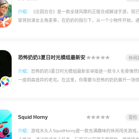
首款可交互的脑洞大开的新时代找隐藏游戏。你需要运用到你
介绍：
《庄园合合》是一款全球风靡的正版合成解谜手游，现
景里找出隐藏在场景中的物
家将扮演女主角麦蒂，在奶奶的指引下，从一个小物件开始，
园昔日的精致与繁华。游戏以轻松治愈的合成玩法为核心，超过1
组合，每一次合成都可能揭开奶奶神秘的过往。一花一物，皆
间重温亲情的温暖见证。细腻的画面、顺滑的手感，以及精心
同在午后的阳光下品一杯春茗，愉悦而惬意。
恐怖奶奶3夏日时光模组最新安
休闲
卓版
介绍：
恐怖奶奶3夏日时光模组最新安卓版是一款令人毛骨悚然
一座阴森诡异的老宅。在这里，你需要与恐怖的奶奶展开一场
和潜行来躲避她的追捕。逼真的3D画面和精心设计的音效共同
带来沉浸式的游戏体验。
Squid Horny
冒险
介绍：
游戏木头人SquidHorny是一款充满趣味的休闲闯关游