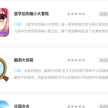
数字，可以判断哪些格子是安全的，哪些包含地雷。对于可能
标识出来。小心玩这个游戏暴露你的年龄喽。
放学后的缩小大冒险
逃脱
休闲
介绍：
《放学后的缩小大冒险》是一款将校园日常与奇幻冒险
凡高中生突然获得缩小能力后，整个校园瞬间变成了充满未知
运（或不幸）的主角，在熟悉的课桌椅间、花坛草丛里展开惊
境解谜、策略战斗与自由探索，用细腻的画面和层层递进的剧
新奇的魔法校园。
脑洞大侦探
休闲
介绍：
全新的挑战 - 脑洞大侦探 这次又给玩家们带来什么惊
藏找不同游戏，而是全球首款可交互的脑洞大开的新时代找隐
力，在充满互动的游戏场景里找出隐藏在场景中的物品。打开
子，拖动美人鱼的宝盒….看看会发生什么奇妙的反应！最重要
游戏玩法模式，让你尽情享受游戏带来的乐趣，满足每一个玩家！
大侦探 这次又给玩家们带来什么惊喜呢？这可不是一款普通的
庄园合合
休闲