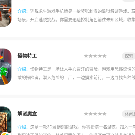
介绍：
逃脱求生游戏手机版是一款紧张刺激的监狱解谜游戏。
场景，开启逃脱挑战。你需要迅速控制角色前往未知区域，收
确的提示指引。跟随指引继续行动，便能逐步摸索出逃脱路线
卫，一旦被守卫发现行踪，将导致最终失败。因此，要实时关
机发生。此外，你还能收集各式各样的物品道具来协助逃脱。
作都会带来不同的作用，合理运用它们能帮助你解决特殊难题
怪物特工
探索
来下载试试吧。
介绍：
怪物特工是一场让人手心冒汗的冒险。游戏用恐怖惊悚
敢的探险者，潜入危险的工厂，一边摸索前行，一边寻找各种
终完成逃脱。过程中还得躲开怪物的巡逻和追击，一旦被发现
忘了沿途拾取道具，进行图形推理——其实推理并不复杂，稍
连大门或保险柜的密码也能轻松搞定。潜行路线要提前规划好
区域完成挑战。只有全面潜入、仔细探查，才能搞定所有任务
解谜魔盒
休闲
操作方式。
介绍：
这是一款3D解谜逃脱游戏，你将扮演一名游侠，踏入一