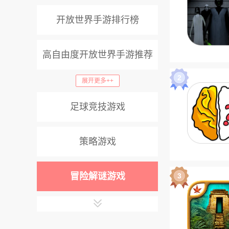
开放世界手游排行榜
高自由度开放世界手游推荐
2
展开更多++
格斗竞技类游戏排行榜
多人躲猫猫游戏大全
美发游戏推荐
足球竞技游戏
策略游戏
冒险解谜游戏
3
二次元游戏推荐手游排名前十
卡牌放置类手游排行榜前十名
二次元游戏推荐手游排名前十
角色扮演游戏排行榜前10名
2025最新恐怖游戏排行榜
RPG冒险类游戏合集大全
好玩的卡牌类回合制游戏
比较好玩的战争游戏大全
非常有趣的塔防游戏大全
适合女生玩的手游排行榜
2025最火的游戏排行榜
驾驶汽车闯关游戏大全
建设城市的游戏手机版
大亨模拟经营游戏大全
关于足球的游戏手机版
消除游戏排行榜前十名
适合周末独自玩的游戏
和音乐有关的游戏大全
枪战游戏排行榜前十名
以火柴人为主题的游戏
2025热门游戏排行榜
2d手游排行榜前十名
可以联机的游戏推荐
塔防策略手游排行榜
关于医院的游戏大全
野外生存游戏手机版
模拟经营开店的游戏
很火的剧情互动游戏
末日生存游戏排行榜
策略回合制游戏大全
以枪战为主题的游戏
非常冷门的游戏推荐
赛车竞技游戏排行榜
清洁游戏大全手机版
野外冒险游戏排行榜
以太空为主题的游戏
2025全新跑酷游戏
热门餐厅经营游戏
跳跃闯关游戏大全
节奏闯关游戏合集
战争对战游戏大全
恐怖逃生游戏大全
制作美食游戏大全
打僵尸游戏排行榜
清洁房间游戏大全
热门消除游戏推荐
经典跑酷游戏大全
自由驾驶游戏推荐
恐怖惊悚游戏大全
画线闯关游戏合集
恐怖解谜游戏大全
和龙珠有关的游戏
赛车驾驶游戏大全
房屋装修游戏大全
校园恋爱游戏合集
肉鸽类游戏排行榜
给房子装修的游戏
做饭游戏大全免费
趣味换装游戏大全
2D横版动作游戏
3D跑酷游戏推荐
好玩的塔防手游
指尖消除小游戏
单机手游排行榜
关于牧场的游戏
三国游戏排行榜
拆家游戏排行榜
关于枪战的游戏
解压类游戏大全
关于战争的游戏
关于跑酷的游戏
爬塔类游戏推荐
像素生存类游戏
末日生存类手游
竞速赛车类手游
关于合成的游戏
有趣的钓鱼游戏
台球游戏手机版
独立游戏排行榜
挂机闯关手游
飞行冒险游戏
餐厅经营游戏
唯美古风手游
换装游戏推荐
战略对战游戏
牧场经营游戏
星球冒险游戏
挂机策略游戏
高难度的游戏
机甲冒险游戏
趣味跑酷游戏
脑力游戏推荐