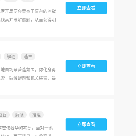
立即查看
玩家开局便会置身于复杂的监狱
集线索并破解谜题，从而获得明
。同时，务必注意躲避巡逻的守
注环境状况，防止任何意外或危
众多动作可供点击利用，每个动
，完成挑战。感兴趣的小伙伴快
解谜
逃生
立即查看
的地图场景营造氛围，你化身勇
线索，破解谜题和机关装置，最
，就会浪费大量时间和精力。别
微动动脑子就能得出正确答案，
，合理安排方向，迅速赶往指定
，这特别考验你的经验、技巧和
益智
解谜
推理
立即查看
座宏伟奢华的宅邸，面对一系