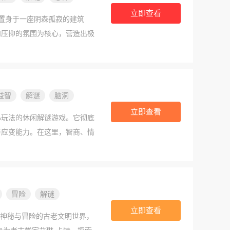
立即查看
置身于一座阴森孤寂的建筑
和压抑的氛围为核心，营造出极
角落，寻找隐藏的道具，解开复
、每一次门吱呀作响，都可能意
益智
解谜
脑洞
立即查看
心玩法的休闲解谜游戏。它彻底
与应变能力。在这里，智商、情
明人才能证明自己。游戏没有不
发意想不到的爆笑结局。从轻松
路和清爽简洁的界面，带给你一
脑筋急转弯题目，万万想不到到
冒险
解谜
结合，情商、智商与囧商的三重
立即查看
满神秘与冒险的古老文明世界，