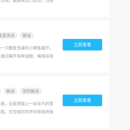
作流畅，画面表现力出色，为玩
鱼爱洗澡
解谜
立即查看
绕一只酷爱洗澡的小鳄鱼展开，
，通过解开各种谜题，确保浴室
解谜
冒险解谜
立即查看
手游，玩家将踏上一段非凡的冒
旅程，在空寂的世界中探索终极