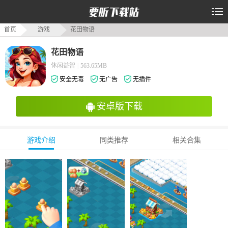
首页
游戏
花田物语
花田物语
休闲益智
|
563.65MB
安全无毒
无广告
无插件
安卓版下载
游戏介绍
同类推荐
相关合集