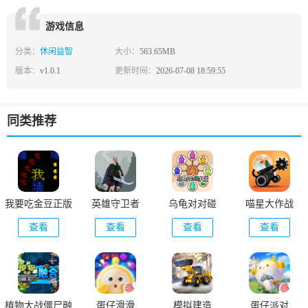
游戏信息
分类：
休闲益智
大小：
563.65MB
版本：
v1.0.1
更新时间：
2026-07-08 18:59:55
同类推荐
我要吃金豆正版
英雄守卫者
乌龟对对碰
喵星大作战
查看
查看
查看
查看
植物大战僵尸融
蛋仔滑滑
模拟建造
蛋仔派对