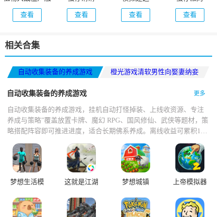
合版手机版
4(Construction
查看
查看
查看
查看
(PlantsVsZombiesRH)
Simulator 4)
相关合集
自动收集装备的养成游戏
橙光游戏清软男性向娶妻纳妾
模拟做生意的游戏大全
自动收集装备的养成游戏
更多
自动收集装备的养成游戏，挂机自动打怪掉装、上线收资源、专注
养成与策略”覆盖放置卡牌、魔幻 RPG、国风修仙、武侠等题材，策
略搭配阵容即可推进进度，适合长期佛系养成。离线收益可累积12
小时，上线一键领取。深渊副本掉落稀有装备，兼顾休闲与策略深
度。零氪玩家可通过挂机积累资源，内置钓鱼与宠物融合系统提升
耐玩度。养成轻松，适合休闲玩家。
梦想生活模
这就是江湖
梦想城镇
上帝模拟器
拟