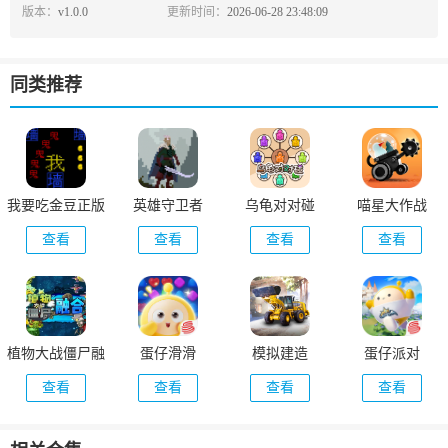
版本：
v1.0.0
更新时间：
2026-06-28 23:48:09
同类推荐
我要吃金豆正版
英雄守卫者
乌龟对对碰
喵星大作战
查看
查看
查看
查看
植物大战僵尸融
蛋仔滑滑
模拟建造
蛋仔派对
合版手机版
4(Construction
查看
查看
查看
查看
(PlantsVsZombiesRH)
Simulator 4)