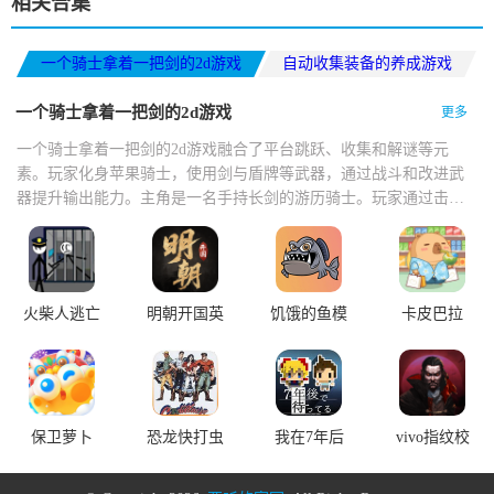
相关合集
一个骑士拿着一把剑的2d游戏
自动收集装备的养成游戏
打发时间的手机游戏
一个骑士拿着一把剑的2d游戏
更多
一个骑士拿着一把剑的2d游戏融合了平台跳跃、收集和解谜等元
素。玩家化身苹果骑士，使用剑与盾牌等武器，通过战斗和改进武
器提升输出能力。主角是一名手持长剑的游历骑士。玩家通过击败
怪物积累资源强化宝剑，使剑的长度不断延伸，最长可贯穿整屏场
景，配合精准的横版跳跃与斩击判定，带来高爽感的战斗体验。
火柴人逃亡
明朝开国英
饥饿的鱼模
卡皮巴拉
记
烈
拟器
MALL
保卫萝卜
恐龙快打虫
我在7年后
vivo指纹校
虫助手官网
等着你 安
准app下载
免费版
卓版v2.22
手机安卓版