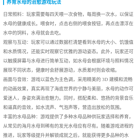
养育水母的治愈游戏玩法
日常照料：玩家需要每四天喂一次食物，每周换一次水，以保证
水母的健康成长。喂食时，点击右侧的喂食按钮，再点击漂浮在
水中的饲料，水母就会去吃。
观察与互动：玩家可以通过数据栏清楚看到水母的大小、饥饿值
和水质情况，还能实时观察它优雅的游动姿态。此外，玩家还可
以触摸屏幕与水母进行简单互动，如水母会根据环境与照料情况
展现不同状态，健康时会舒展游动，水质差时则会收缩。
画面与音效：游戏以蓝色为主色调，采用精美的 3D 建模和流畅
的动画效果，真实再现了海底世界的宁静与美丽，水母的动作可
爱迷人，身姿充满治愈魅力。同时，搭配柔和、悠扬的背景音乐
和逼真的音效，如水流声、气泡声等，营造出放松的氛围。
丰富的水母品种：游戏提供了多种水母品种供玩家选择和养育，
从常见的海月水母到稀有的发光水母应有尽有。随着游戏进程的
推进，玩家等级提升并解锁成就之后，就能获得更多品种的水