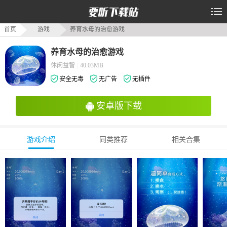
首页
游戏
养育水母的治愈游戏
养育水母的治愈游戏
休闲益智
|
40.03MB
安全无毒
无广告
无插件
安卓版下载
游戏介绍
同类推荐
相关合集