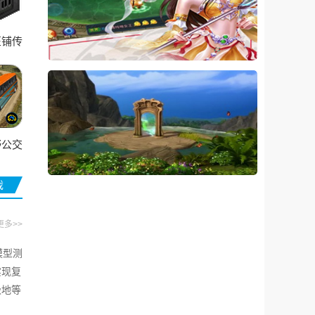
匠铺传
自制版
野公交
戏
更多>>
模型测
实现复
极地等