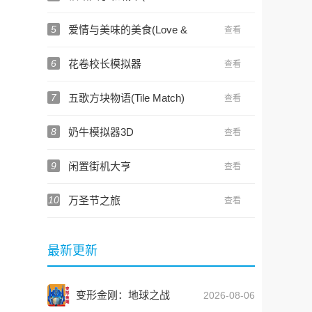
2)
5
爱情与美味的美食(Love &
查看
Pies)
6
花卷校长模拟器
查看
7
五歌方块物语(Tile Match)
查看
8
奶牛模拟器3D
查看
9
闲置街机大亨
查看
10
万圣节之旅
查看
最新更新
变形金刚：地球之战
2026-08-06