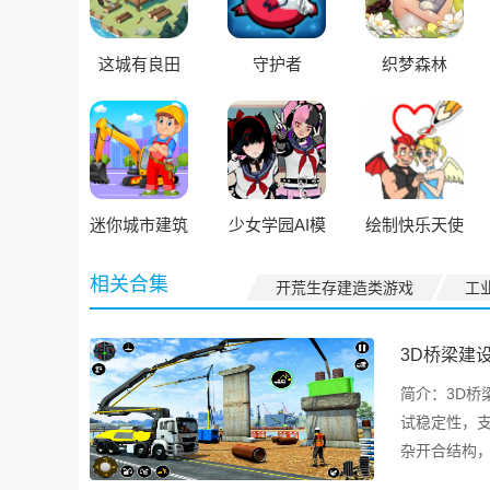
这城有良田
守护者
织梦森林
迷你城市建筑
少女学园AI模
绘制快乐天使
房子
拟器
相关合集
开荒生存建造类游戏
工
3D桥梁建
简介：
3D桥
试稳定性，
杂开合结构
真实地貌中