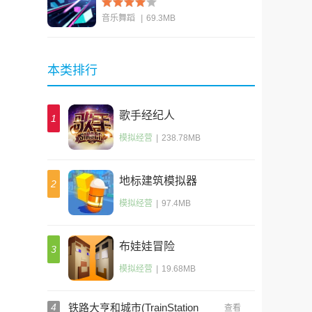
音乐舞蹈
|
69.3MB
查看
本类排行
歌手经纪人
1
模拟经营
|
238.78MB
地标建筑模拟器
2
模拟经营
|
97.4MB
布娃娃冒险
3
模拟经营
|
19.68MB
4
铁路大亨和城市(TrainStation
查看