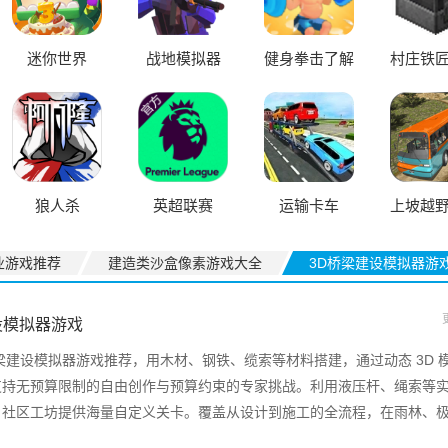
迷你世界
战地模拟器
健身拳击了解
村庄铁
一下
奇 up
狼人杀
英超联赛
运输卡车
上坡越
车
业游戏推荐
建造类沙盒像素游戏大全
3D桥梁建设模拟器游
设模拟器游戏
梁建设模拟器游戏推荐，用木材、钢铁、缆索等材料搭建，通过动态 3D 
支持无预算限制的自由创作与预算约束的专家挑战。利用液压杆、绳索等
，社区工坊提供海量自定义关卡。覆盖从设计到施工的全流程，在雨林、
建造，可应对地震、洪水等灾害测试，支持重建金门大桥等地标。