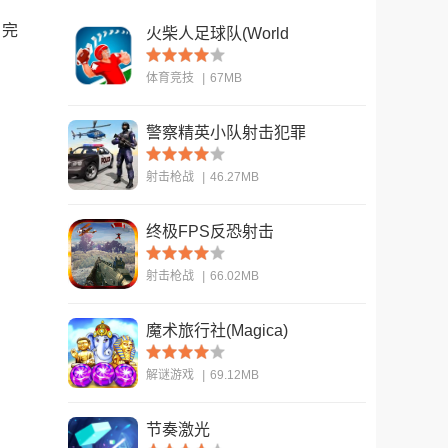
，完
火柴人足球队(World
Cup - Stickman
体育竞技
|
67MB
Soccer)
警察精英小队射击犯罪
查看
(US Police Fps
射击枪战
|
46.27MB
Shooter)
终极FPS反恐射击
查看
(ULTIMATE FPS
射击枪战
|
66.02MB
Counter Terrorist S)
魔术旅行社(Magica)
查看
解谜游戏
|
69.12MB
节奏激光
查看